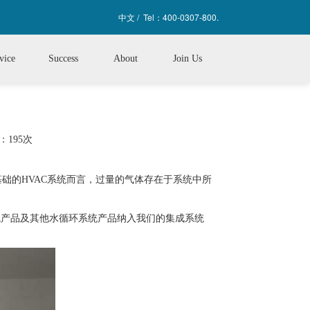
中文 /
Tel：400-0307-800.
位置：
首页
>
中创简介
>
国际合作
>
vice
Success
About
Join Us
195次
础的HVAC系统而言，过量的气体存在于系统中所
气产品及其他水循环系统产品纳入我们的集成系统