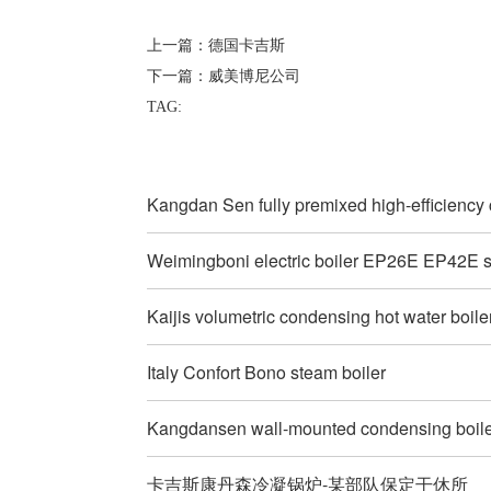
上一篇：
德国卡吉斯
下一篇：
威美博尼公司
TAG:
Kangdan Sen fully premixed high-efficiency
Weimingboni electric boiler EP26E EP42E s
Kaijis volumetric condensing hot water boile
Italy Confort Bono steam boiler
Kangdansen wall-mounted condensing boil
卡吉斯康丹森冷凝锅炉-某部队保定干休所