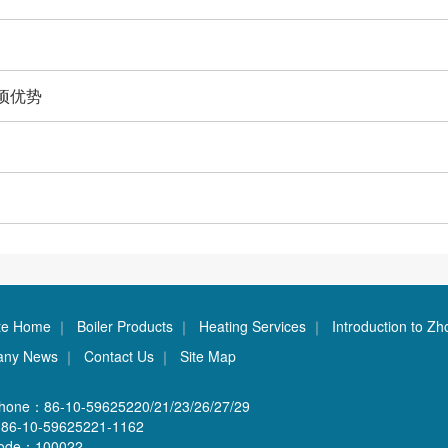
项优势
te Home
｜
Boiler Products
｜
Heating Services
｜
Introduction to Zh
any News
｜
Contact Us
｜
Site Map
phone：86-10-59625220/21/23/26/27/29
86-10-59625221-1162
Code：100022